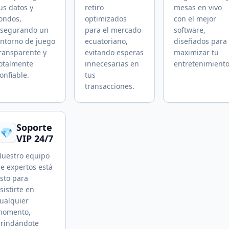
us datos y
retiro
mesas en vivo
ondos,
optimizados
con el mejor
segurando un
para el mercado
software,
ntorno de juego
ecuatoriano,
diseñados para
ransparente y
evitando esperas
maximizar tu
otalmente
innecesarias en
entretenimiento
onfiable.
tus
transacciones.
Soporte
💎
VIP 24/7
uestro equipo
e expertos está
isto para
sistirte en
ualquier
momento,
rindándote