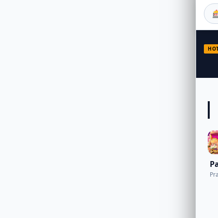

Kn
HO
PL