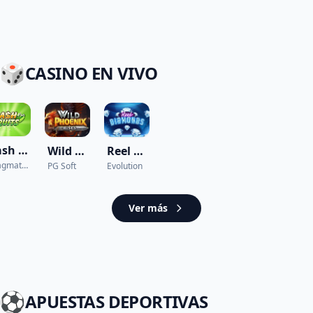
🎲
CASINO EN VIVO
Cash Fruits Plus
Wild Phoenix Rises
Reel Diamonds
Pragmatic Play
PG Soft
Evolution
Ver más
⚽
APUESTAS DEPORTIVAS