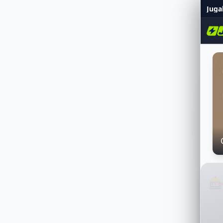
Juga
de Bienvenida Jugabet
🎰