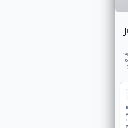
Ex
s
p
c
p