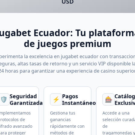
USD
Jugabet Ecuador: Tu plataform
de juegos premium
perimenta la excelencia en jugabet ecuador con transaccio
eguras, altas tasas de retorno y un servicio VIP disponible l
24 horas para garantizar una experiencia de casino superior
Seguridad
Pagos
Catálo
🛡️
⚡
🎰
Garantizada
Instantáneos
Exclusi
Implementamos
Gestiona tus
Accede a una
rotocolos de
ganancias
selección curad
ifrado avanzado
rápidamente con
de
ara proteger
métodos de
tragamonedas 