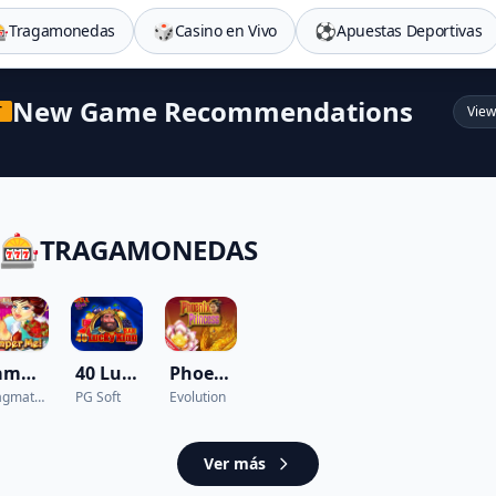

🎲
⚽
Tragamonedas
Casino en Vivo
Apuestas Deportivas
Kitsunes Scrolls Expanded
ight s Life
Edition
New Game Recommendations
View
T
AY NOW
PLAY NOW
🎰
TRAGAMONEDAS
40 Lucky King Extreme Bell Link
Pamper Me
Phoenix Princess Jackpot
PG Soft
Pragmatic Play
Evolution
Ver más