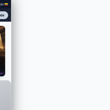
n 🇪🇨
ate
Usa tu Código Promocional