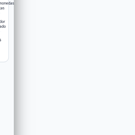
monedas
tas
dor
ado
%