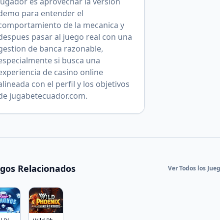
jugador es aprovechar la version
demo para entender el
comportamiento de la mecanica y
despues pasar al juego real con una
gestion de banca razonable,
especialmente si busca una
experiencia de casino online
alineada con el perfil y los objetivos
de jugabetecuador.com.
gos Relacionados
Ver Todos los Jue